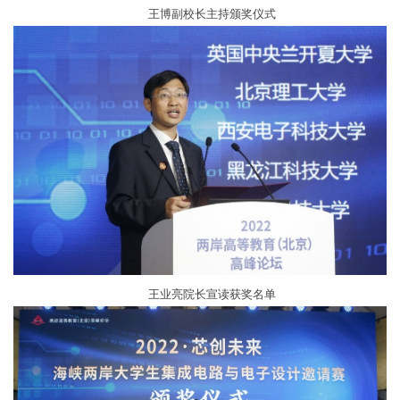
王博副校长主持颁奖仪式
王业亮院长宣读获奖名单