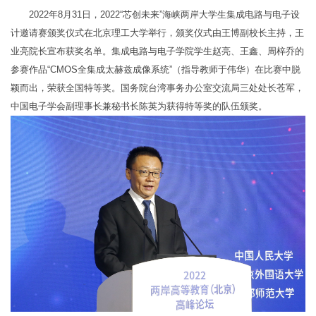
2022年8月31日，2022“芯创未来”海峡两岸大学生集成电路与电子设
计邀请赛颁奖仪式在北京理工大学举行，颁奖仪式由王博副校长主持，王
业亮院长宣布获奖名单。集成电路与电子学院学生赵亮、王鑫、周梓乔的
参赛作品“CMOS全集成太赫兹成像系统”（指导教师于伟华）在比赛中脱
颖而出，荣获全国特等奖。国务院台湾事务办公室交流局三处处长苍军，
中国电子学会副理事长兼秘书长陈英为获得特等奖的队伍颁奖。